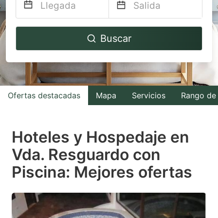
Navigate
Navigate
Buscar
forward
backward
to
to
interact
interact
with
with
Ofertas destacadas
Mapa
Servicios
Rango de 
the
the
calendar
calendar
and
and
Hoteles y Hospedaje en
select
select
Vda. Resguardo con
a
a
Piscina: Mejores ofertas
date.
date.
Press
Press
the
the
question
question