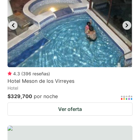
mark
mark
key
key
to
to
get
get
the
the
keyboard
keyboard
shortcuts
shortcuts
for
for
4.3
(
396
reseñas
)
Hotel Meson de los Virreyes
changing
changing
Hotel
dates.
dates.
$329,700
por noche
Ver oferta