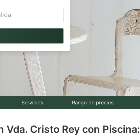
vigate
ackward
teract
th
e
lendar
nd
lect
Servicios
Rango de precios
te.
 Vda. Cristo Rey con Piscina
ess
e