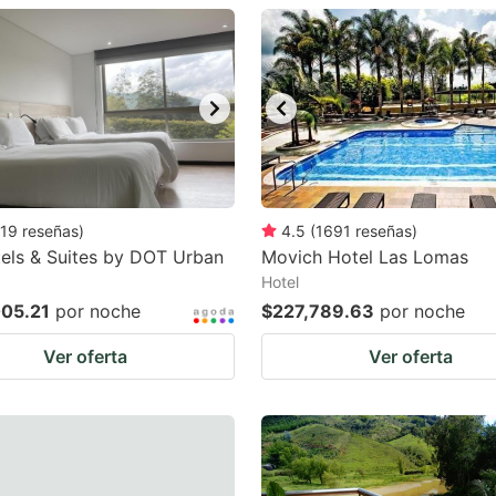
estion
ark
ey
t
e
eyboard
19
reseñas
)
4.5
(
1691
reseñas
)
els & Suites by DOT Urban
Movich Hotel Las Lomas
ortcuts
Hotel
r
05.21
por noche
$227,789.63
por noche
hanging
Ver oferta
Ver oferta
tes.