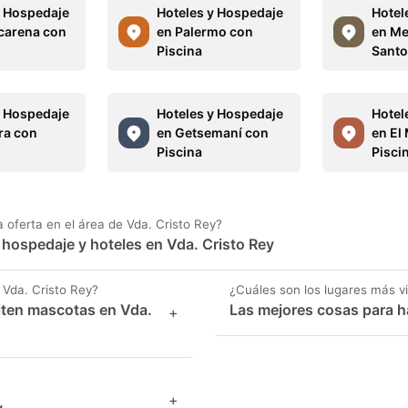
y Hospedaje
Hoteles y Hospedaje
Hotel
carena con
en Palermo con
en Me
Piscina
Santo
y Hospedaje
Hoteles y Hospedaje
Hotel
ra con
en Getsemaní con
en El
Piscina
Pisci
oferta en el área de Vda. Cristo Rey?
e hospedaje y hoteles en Vda. Cristo Rey
Vda. Cristo Rey?
¿Cuáles son los lugares más vi
iten mascotas en Vda.
Las mejores cosas para h
+
+