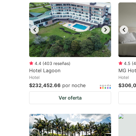
question
qu
mark
m
key
k
to
to
get
ge
the
th
keyboard
k
4.4
(
403
reseñas
)
4.5
(
4
Hotel Lagoon
MG Hot
shortcuts
sh
Hotel
Hotel
for
fo
$232,452.66
por noche
$306,0
changing
c
Ver oferta
dates.
da