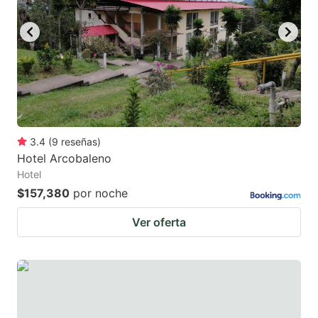
key
key
to
to
get
get
the
the
keyboard
keyboard
shortcuts
shortcuts
for
for
3.4
(
9
reseñas
)
Hotel Arcobaleno
changing
changing
Hotel
dates.
dates.
$157,380
por noche
Ver oferta