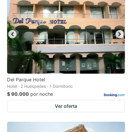
key
key
to
to
get
get
the
the
keyboard
keyboard
shortcuts
shortcuts
for
for
changing
changing
dates.
dates.
Del Parque Hotel
Hotel · 2 Huéspedes · 1 Dormitorio
$ 90.000
por noche
Ver oferta