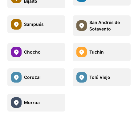
Bijaito
San Andrés de
Sampués
Sotavento
Chocho
Tuchin
Corozal
Tolú Viejo
Morroa