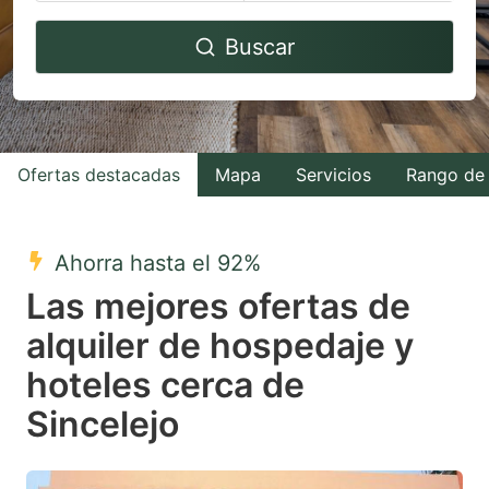
Navigate
Navigate
Buscar
forward
backward
to
to
interact
interact
with
with
Ofertas destacadas
Mapa
Servicios
Rango de 
the
the
calendar
calendar
and
and
Ahorra hasta el 92%
select
select
Las mejores ofertas de
a
a
alquiler de hospedaje y
date.
date.
hoteles cerca de
Press
Press
the
the
Sincelejo
question
question
mark
mark