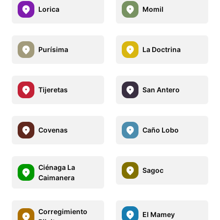
Lorica
Momil
Purísima
La Doctrina
Tijeretas
San Antero
Covenas
Caño Lobo
Ciénaga La
Sagoc
Caimanera
Corregimiento
El Mamey