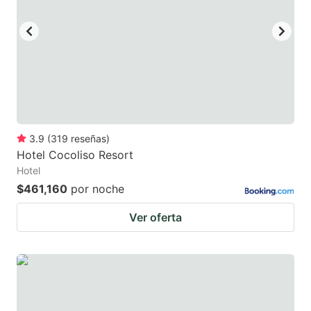
key
key
to
to
get
get
the
the
keyboard
keyboard
shortcuts
shortcuts
for
for
3.9
(
319
reseñas
)
Hotel Cocoliso Resort
changing
changing
Hotel
dates.
dates.
$461,160
por noche
Ver oferta