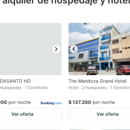
alquiler de hospedaje y hotel
estion
ark
ey
t
e
eyboard
ortcuts
r
 DASANTO HD
The Mendoza Grand Hotel
hanging
2 Huéspedes · 1 Dormitorio
Hotel · 2 Huéspedes · 1 Dormitor
tes.
000
por noche
$ 137.200
por noche
Ver oferta
Ver oferta