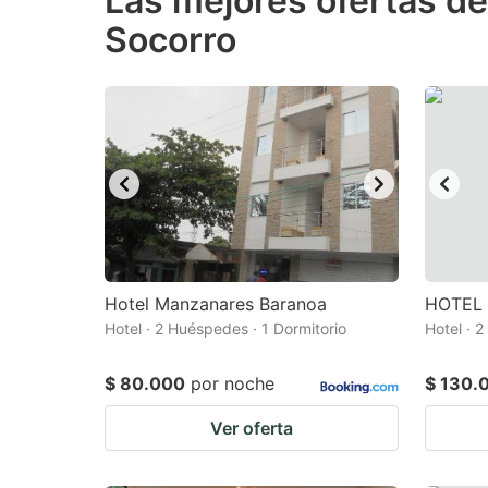
Las mejores ofertas de 
Socorro
question
qu
mark
m
key
k
to
to
get
ge
the
th
keyboard
k
shortcuts
sh
for
fo
Hotel Manzanares Baranoa
HOTEL
changing
c
Hotel · 2 Huéspedes · 1 Dormitorio
Hotel · 
dates.
da
$ 80.000
por noche
$ 130.
Ver oferta