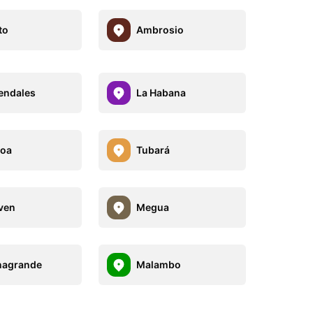
to
Ambrosio
endales
La Habana
noa
Tubará
iven
Megua
nagrande
Malambo