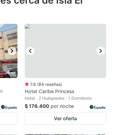
es cerca de Isla El
7.8
(
84
reseñas
)
io
Hotel Caribe Princess
Hotel · 2 Huéspedes · 1 Dormitorio
$ 176.400
por noche
Ver oferta