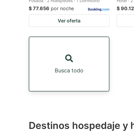
Posada · 2 Huéspedes · 1 Dormitorio
Hotel · 
$ 77.656
por noche
$ 90.1
Ver oferta
Busca todo
Destinos hospedaje y h