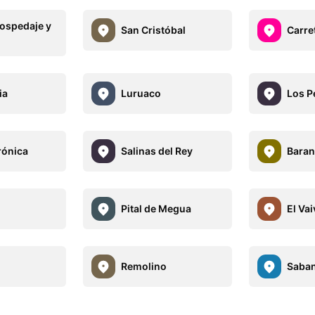
Hospedaje y
San Cristóbal
Carre
ia
Luruaco
Los P
rónica
Salinas del Rey
Bara
Pital de Megua
El Va
Remolino
Saba