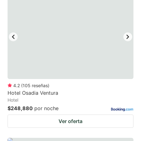
mark
mark
key
key
to
to
get
get
the
the
keyboard
keyboard
shortcuts
shortcuts
for
for
changing
changing
4.2
(
105
reseñas
)
dates.
dates.
Hotel Osadia Ventura
Hotel
$248,880
por noche
Ver oferta