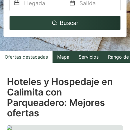
Navigate
Navigate
Buscar
forward
backward
to
to
interact
interact
with
with
Ofertas destacadas
Mapa
Servicios
Rango de 
the
the
calendar
calendar
and
and
Hoteles y Hospedaje en
select
select
Calimita con
a
a
Parqueadero: Mejores
date.
date.
Press
Press
ofertas
the
the
question
question