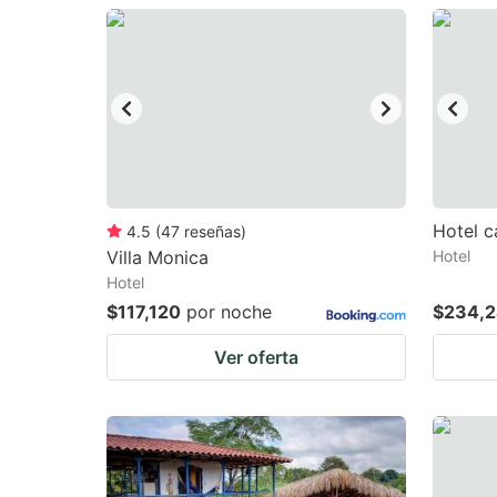
question
qu
mark
m
key
k
to
to
get
ge
the
th
keyboard
k
Hotel c
4.5
(
47
reseñas
)
Villa Monica
Hotel
shortcuts
sh
Hotel
for
fo
$117,120
por noche
$234,
changing
c
Ver oferta
dates.
da