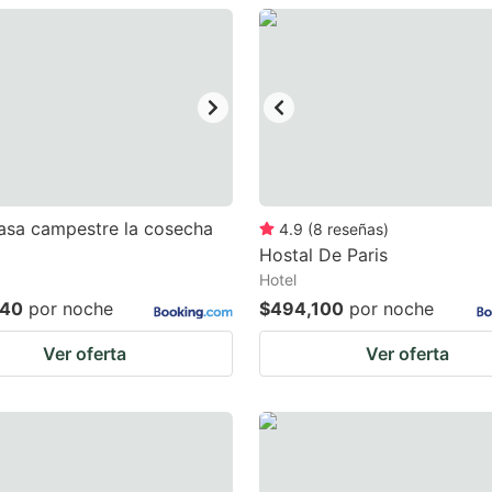
estion
ark
ey
t
e
eyboard
asa campestre la cosecha
4.9
(
8
reseñas
)
Hostal De Paris
ortcuts
Hotel
r
240
por noche
$494,100
por noche
hanging
Ver oferta
Ver oferta
tes.