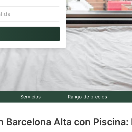
vigate
ackward
teract
th
e
lendar
nd
lect
Servicios
Rango de precios
te.
 Barcelona Alta con Piscina:
ess
e